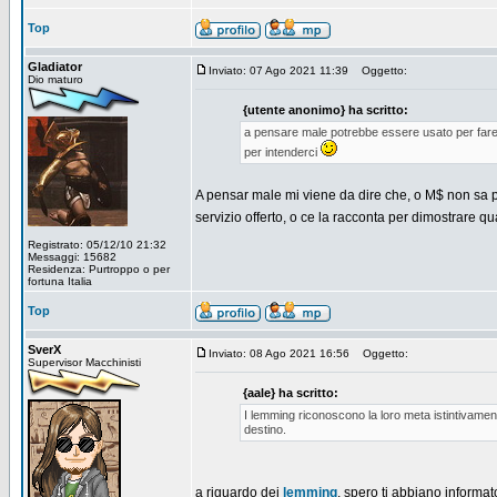
Top
Gladiator
Inviato: 07 Ago 2021 11:39
Oggetto:
Dio maturo
{utente anonimo} ha scritto:
a pensare male potrebbe essere usato per fare 
per intenderci
A pensar male mi viene da dire che, o M$ non sa pr
servizio offerto, o ce la racconta per dimostrare qu
Registrato: 05/12/10 21:32
Messaggi: 15682
Residenza: Purtroppo o per
fortuna Italia
Top
SverX
Inviato: 08 Ago 2021 16:56
Oggetto:
Supervisor Macchinisti
{aale} ha scritto:
I lemming riconoscono la loro meta istintivamen
destino.
a riguardo dei
lemming
, spero ti abbiano informato