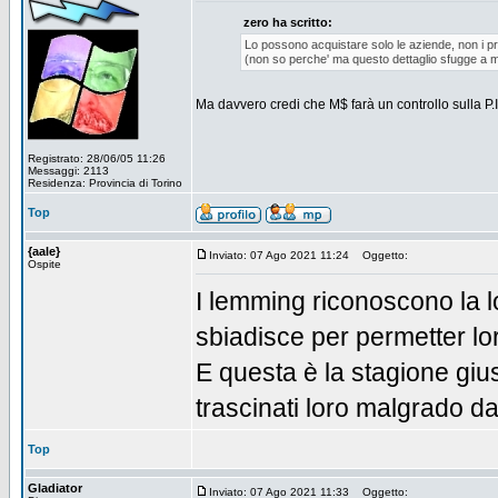
zero ha scritto:
Lo possono acquistare solo le aziende, non i pri
(non so perche' ma questo dettaglio sfugge a mo
Ma davvero credi che M$ farà un controllo sulla P.I
Registrato: 28/06/05 11:26
Messaggi: 2113
Residenza: Provincia di Torino
Top
{aale}
Inviato: 07 Ago 2021 11:24
Oggetto:
Ospite
I lemming riconoscono la l
sbiadisce per permetter lor
E questa è la stagione gius
trascinati loro malgrado d
Top
Gladiator
Inviato: 07 Ago 2021 11:33
Oggetto: