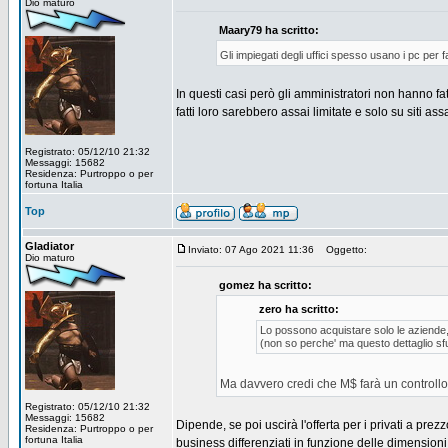
Dio maturo
Maary79 ha scritto:
Gli impiegati degli uffici spesso usano i pc per fa
In questi casi però gli amministratori non hanno fatt
fatti loro sarebbero assai limitate e solo su siti ass
Registrato: 05/12/10 21:32
Messaggi: 15682
Residenza: Purtroppo o per
fortuna Italia
Top
Gladiator
Inviato: 07 Ago 2021 11:36
Oggetto:
Dio maturo
gomez ha scritto:
zero ha scritto:
Lo possono acquistare solo le aziende, 
(non so perche' ma questo dettaglio sf
Ma davvero credi che M$ farà un controllo s
Registrato: 05/12/10 21:32
Messaggi: 15682
Dipende, se poi uscirà l'offerta per i privati a pre
Residenza: Purtroppo o per
fortuna Italia
business differenziati in funzione delle dimensioni