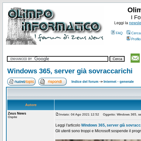
Oli
I F
Leggi la
newslet
FAQ
Cerca
Profilo
Windows 365, server già sovraccarichi
Indice del forum
->
Internet - generale
Autore
Zeus News
Inviato: 04 Ago 2021 12:52
Oggetto: Windows 365, serv
Ospite
Leggi l'articolo
Windows 365, server già sovracc
Gli utenti sono troppi e Microsoft sospende il prog