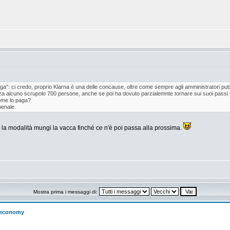
aga": ci credo, proprio Klarna è una delle concause, oltre come sempre agli amministratori pub
za alcuno scrupolo 700 persone, anche se poi ha dovuto parzialemnte tornare sui suoi passi 
ome lo paga?
menale.
n la modalità mungi la vacca finché ce n'è poi passa alla prossima.
Mostra prima i messaggi di:
w economy