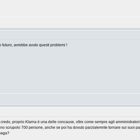
o futuro, avrebbe avuto questi problemi !
i credo, proprio Klarna è una delle concause, oltre come sempre agli amministrator
no scrupolo 700 persone, anche se poi ha dovuto parzialemnte tornare sui suoi pas
 paga?