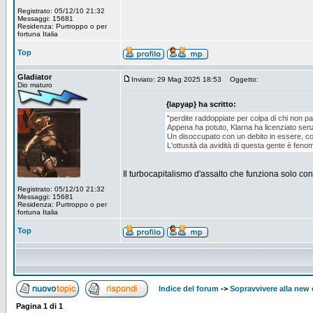
Registrato: 05/12/10 21:32
Messaggi: 15681
Residenza: Purtroppo o per
fortuna Italia
Top
Gladiator
Inviato: 29 Mag 2025 18:53
Oggetto:
Dio maturo
{lapyap} ha scritto:
"perdite raddoppiate per colpa di chi non p
Appena ha potuto, Klarna ha licenziato sen
Un disoccupato con un debito in essere, c
L'ottusità da avidità di questa gente è feno
Il turbocapitalismo d'assalto che funziona solo co
Registrato: 05/12/10 21:32
Messaggi: 15681
Residenza: Purtroppo o per
fortuna Italia
Top
Indice del forum
->
Sopravvivere alla ne
Pagina
1
di
1