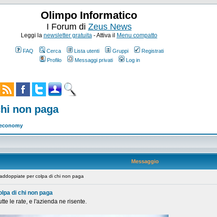
Olimpo Informatico
I Forum di
Zeus News
Leggi la
newsletter gratuita
- Attiva il
Menu compatto
FAQ
Cerca
Lista utenti
Gruppi
Registrati
Profilo
Messaggi privati
Log in
chi non paga
w economy
Messaggio
addoppiate per colpa di chi non paga
olpa di chi non paga
te le rate, e l'azienda ne risente.