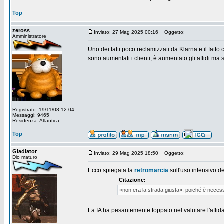
Top
zeross
Inviato: 27 Mag 2025 00:16
Oggetto:
Amministratore
Uno dei fatti poco reclamizzati da Klarna e il fatto
sono aumentati i clienti, è aumentato gli affidi ma
Registrato: 19/11/08 12:04
Messaggi: 9465
Residenza: Atlantica
Top
Gladiator
Inviato: 29 Mag 2025 18:50
Oggetto:
Dio maturo
Ecco spiegata la
retromarcia
sull'uso intensivo de
Citazione:
«non era la strada giusta», poiché è necessa
La IA ha pesantemente toppato nel valutare l'affidabil