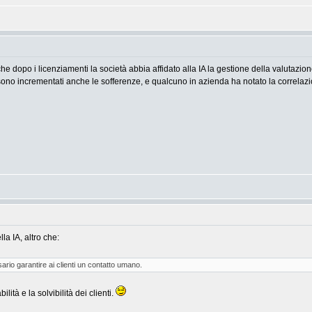
 che dopo i licenziamenti la società abbia affidato alla IA la gestione della valutazi
 sono incrementati anche le sofferenze, e qualcuno in azienda ha notato la correlazion
lla IA, altro che:
rio garantire ai clienti un contatto umano.
ità e la solvibilità dei clienti.