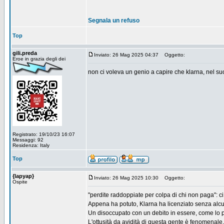
Segnala un refuso
Top
gili.preda
Inviato: 26 Mag 2025 04:37
Oggetto:
Eroe in grazia degli dei
non ci voleva un genio a capire che klarna, nel su
Registrato: 19/10/23 16:07
Messaggi: 92
Residenza: Italy
Top
{lapyap}
Inviato: 26 Mag 2025 10:30
Oggetto:
Ospite
"perdite raddoppiate per colpa di chi non paga": c
Appena ha potuto, Klarna ha licenziato senza alcu
Un disoccupato con un debito in essere, come lo
L'ottusità da avidità di questa gente è fenomenale.