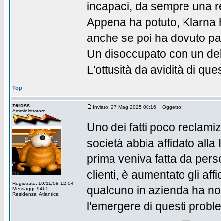
incapaci, da sempre una r
Appena ha potuto, Klarna 
anche se poi ha dovuto par
Un disoccupato con un deb
L'ottusità da avidità di qu
Top
zeross
Inviato: 27 Mag 2025 00:16
Oggetto:
Amministratore
Uno dei fatti poco reclamizz
società abbia affidato alla 
prima veniva fatta da pers
clienti, è aumentato gli af
Registrato: 19/11/08 12:04
qualcuno in azienda ha nota
Messaggi: 9465
Residenza: Atlantica
l'emergere di questi problem