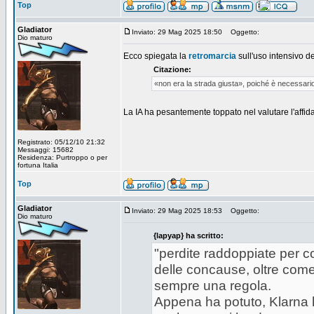
Top
Gladiator
Inviato: 29 Mag 2025 18:50
Oggetto:
Dio maturo
Ecco spiegata la
retromarcia
sull'uso intensivo de
Citazione:
«non era la strada giusta», poiché è necessario 
La IA ha pesantemente toppato nel valutare l'affidabil
Registrato: 05/12/10 21:32
Messaggi: 15682
Residenza: Purtroppo o per
fortuna Italia
Top
Gladiator
Inviato: 29 Mag 2025 18:53
Oggetto:
Dio maturo
{lapyap} ha scritto:
"perdite raddoppiate per co
delle concause, oltre come
sempre una regola.
Appena ha potuto, Klarna 