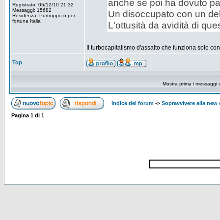
anche se poi ha dovuto par
Registrato: 05/12/10 21:32
Messaggi: 15682
Un disoccupato con un deb
Residenza: Purtroppo o per
fortuna Italia
L'ottusità da avidità di q
Il turbocapitalismo d'assalto che funziona solo co
Top
Mostra prima i messaggi 
Indice del forum
->
Sopravvivere alla ne
Pagina
1
di
1