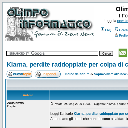
Oli
I F
Leggi la
newslet
FAQ
Cerca
Profilo
Klarna, perdite raddoppiate per colpa di 
Indice del forum
->
Sopravvivere alla ne
Autore
Zeus News
Inviato: 25 Mag 2025 12:44
Oggetto: Klarna, perdite r
Ospite
Leggi l'articolo
Klarna, perdite raddoppiate per c
Aumentano gli utenti che non riescono a saldare tut