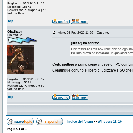
Registrato: 05/12/10 21:32
Messaggi: 15671
Residenza: Purtroppo o per
fortuna Italia
Top
Gladiator
Inviato: 08 Feb 2026 11:29
Oggetto:
Dio maturo
{ulisse} ha scritto:
Che tristezza i fan boy linux che ad ogni no
Poi una prova ad installare un qualsiasi de
Certo mettere a punto come si deve un PC con Linu
Comunque ognuno è libero di utilizzare il SO che
Registrato: 05/12/10 21:32
Messaggi: 15671
Residenza: Purtroppo o per
fortuna Italia
Top
Indice del forum
->
Windows 11, 10
Pagina
1
di
1