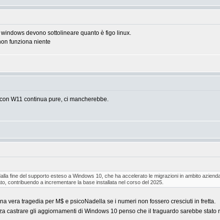
su windows devono sottolineare quanto è figo linux.
non funziona niente
 con W11 continua pure, ci mancherebbe.
dalla fine del supporto esteso a Windows 10, che ha accelerato le migrazioni in ambito aziendale 
o, contribuendo a incrementare la base installata nel corso del 2025.
na vera tragedia per M$ e psicoNadella se i numeri non fossero cresciuti in fretta.
za castrare gli aggiornamenti di Windows 10 penso che il traguardo sarebbe stato r