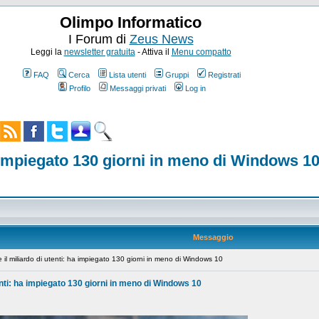
Olimpo Informatico
I Forum di
Zeus News
Leggi la
newsletter gratuita
- Attiva il
Menu compatto
FAQ
Cerca
Lista utenti
Gruppi
Registrati
Profilo
Messaggi privati
Log in
a impiegato 130 giorni in meno di Windows 1
Messaggio
l miliardo di utenti: ha impiegato 130 giorni in meno di Windows 10
enti: ha impiegato 130 giorni in meno di Windows 10