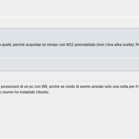
a quelli, perchè acquistai un minipc con W11 preinstallato (non c'era altra scelta)
a i possessori di un pc con W8, anche se credo di averlo avviato solo una volta per il
o riavvio ho installato Ubuntu.