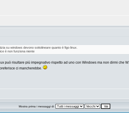
tizia su windows devono sottolineare quanto è figo linux.
vice è non funziona niente
x può risultare più impegnativo rispetto ad uno con Windows ma non dirmi che W11 
 preferisce ci mancherebbe.
Mostra prima i messaggi di: