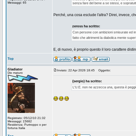
Messaggi: 65
senza fare del bene a se stessi, e sopratut
Perché, una cosa esclude l'altra? Direi, invece, che 
zeross ha scritto:
Con persone con ambizioni smisurate ed inte
fatto che altrimenti la diabolica mente supe
E, di nuovo, è proprio questo il loro carattere distin
Top
Gladiator
Inviato: 22 Apr 2026 18:45
Oggetto:
Dio maturo
{sergio} ha scritto:
L'U.E. non ne azzecca una, questa è peggio 
Registrato: 05/12/10 21:32
Messaggi: 15682
Residenza: Purtroppo o per
fortuna Italia