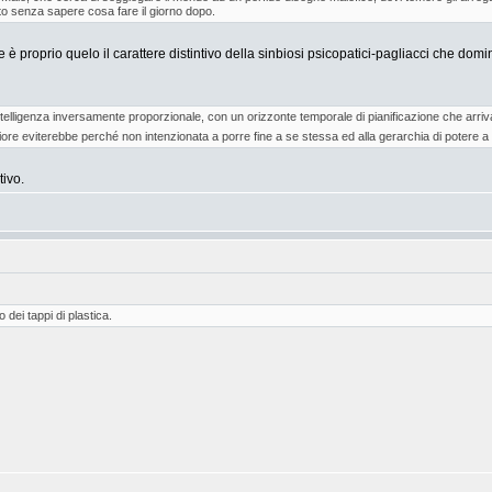
to senza sapere cosa fare il giorno dopo.
è proprio quelo il carattere distintivo della sinbiosi psicopatici-pagliacci che dominano
lligenza inversamente proporzionale, con un orizzonte temporale di pianificazione che arriva
riore eviterebbe perché non intenzionata a porre fine a se stessa ed alla gerarchia di potere 
tivo.
dei tappi di plastica.