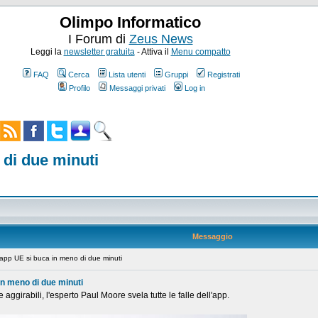
Olimpo Informatico
I Forum di
Zeus News
Leggi la
newsletter gratuita
- Attiva il
Menu compatto
FAQ
Cerca
Lista utenti
Gruppi
Registrati
Profilo
Messaggi privati
Log in
o di due minuti
Messaggio
l'app UE si buca in meno di due minuti
 in meno di due minuti
e aggirabili, l'esperto Paul Moore svela tutte le falle dell'app.