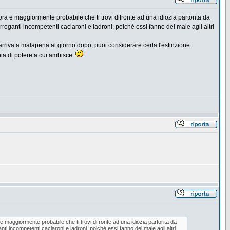
ra e maggiormente probabile che ti trovi difronte ad una idiozia partorita da
roganti incompetenti caciaroni e ladroni, poiché essi fanno del male agli altri
rriva a malapena al giorno dopo, puoi considerare certa l'estinzione
hia di potere a cui ambisce.
 maggiormente probabile che ti trovi difronte ad una idiozia partorita da
i incompetenti caciaroni e ladroni, poiché essi fanno del male agli altri