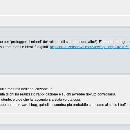
e per "proteggere i minori" (fo**uti ipocriti che non sono altro!). E' ideato per ragi
 su documenti e identità digitali"
http://forum.zeusnews.com/viewtopic.php?t=81059
ulla maturità dell'applicazione...".
rità di chi ha realizzato l'applicazione e su chi avrebbe dovuto controllarla.
 utente, e cioè che la faccenda sia stata voluta così.
 potuto trovare i bug, quindi mi sembra più probabile che come al solito i buffoni d