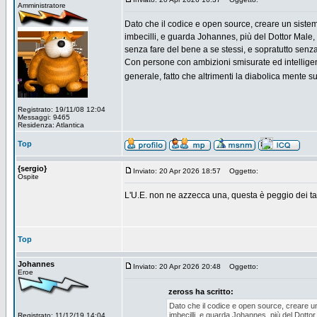
Amministratore
Dato che il codice e open source, creare un sistema
imbecilli, e guarda Johannes, più del Dottor Male,
senza fare del bene a se stessi, e sopratutto senz
Con persone con ambizioni smisurate ed intelligen
generale, fatto che altrimenti la diabolica mente 
Registrato: 19/11/08 12:04
Messaggi: 9465
Residenza: Atlantica
Top
{sergio}
Inviato: 20 Apr 2026 18:57
Oggetto:
Ospite
L'U.E. non ne azzecca una, questa è peggio dei tap
Top
Johannes
Inviato: 20 Apr 2026 20:48
Oggetto:
Eroe
zeross ha scritto:
Dato che il codice e open source, creare un 
imbecilli, e guarda Johannes, più del Dottor
Registrato: 11/12/19 14:04