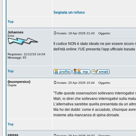
Segnala un refuso
Top
Johannes
Inviato: 18 Apr 2026 21:43
Oggetto:
Eroe
Il codice NON è stato ideato ne per essere sicuro n
dell'età online: l'UE presenta l'app ufficiale basata
Registrato: 11/12/19 14:04
Messaggi: 65
Top
{buonpersico}
Inviato: 20 Apr 2026 10:44
Oggetto:
Ospite
"Tutte queste osservazioni sollevano interrogativi s
Mah, io direi che sollevano interrogativi sulla matu
L'alternativa sarebbe quella presentata da un altro
Ma ho dei dubbi: come è accaduto, chiunque avrebbe
insieme alla mancanza di spina dorsale.
Top
zeross
Inviato: 20 Apr 2026 16:37
Oggetto: