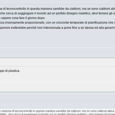
 di tecnocontrollo in questa maniera sarebbe da cialtroni, ma se sono cialtroni allo
 che cerca di soggiogare il mondo ad un perfido disegno malefico, devi temere gli ar
a sapere cosa fare il giorno dopo.
za inversamente proporzionale, con un orizzonte temporale di pianificazione che a
superiore eviterebbe perché non intenzionata a porre fine a se stessa ed alla gerarc
pi di plastica.
sistema di tecnocontrollo in questa maniera sarebbe da cialtroni, ma se sono cialtroni allora e
 Male, che cerca di soggiogare il mondo ad un perfido disegno malefico, devi temere gli arrogant