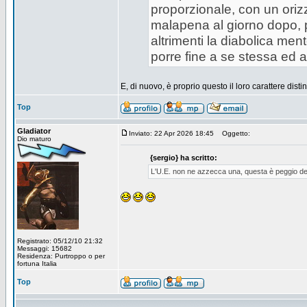
proporzionale, con un oriz
malapena al giorno dopo, p
altrimenti la diabolica me
porre fine a se stessa ed a
E, di nuovo, è proprio questo il loro carattere distin
Top
Gladiator
Inviato: 22 Apr 2026 18:45
Oggetto:
Dio maturo
{sergio} ha scritto:
L'U.E. non ne azzecca una, questa è peggio dei 
Registrato: 05/12/10 21:32
Messaggi: 15682
Residenza: Purtroppo o per
fortuna Italia
Top