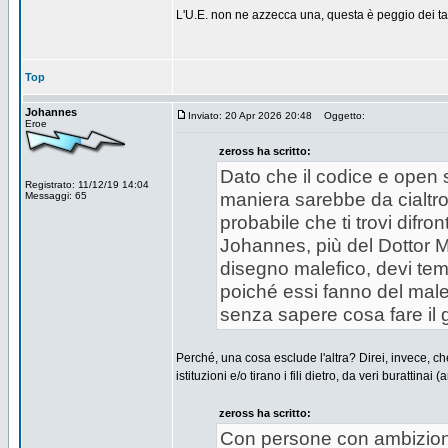
L'U.E. non ne azzecca una, questa è peggio dei tap
Top
Johannes
Inviato: 20 Apr 2026 20:48
Oggetto:
Eroe
zeross ha scritto:
Dato che il codice e open 
Registrato: 11/12/19 14:04
maniera sarebbe da cialtro
Messaggi: 65
probabile che ti trovi difro
Johannes, più del Dottor M
disegno malefico, devi teme
poiché essi fanno del male 
senza sapere cosa fare il 
Perché, una cosa esclude l'altra? Direi, invece, che
istituzioni e/o tirano i fili dietro, da veri burattinai
zeross ha scritto:
Con persone con ambizioni