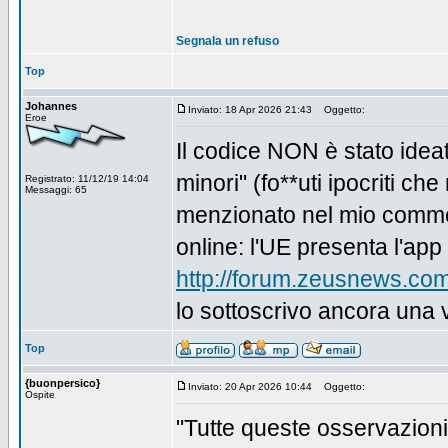
Segnala un refuso
Top
Johannes
Inviato: 18 Apr 2026 21:43
Oggetto:
Eroe
Il codice NON è stato idea
minori" (fo**uti ipocriti ch
Registrato: 11/12/19 14:04
Messaggi: 65
menzionato nel mio comment
online: l'UE presenta l'app 
http://forum.zeusnews.co
lo sottoscrivo ancora una v
Top
{buonpersico}
Inviato: 20 Apr 2026 10:44
Oggetto:
Ospite
"Tutte queste osservazioni 