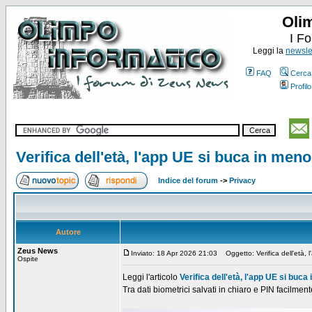
Oli
I F
Leggi la
newslet
FAQ
Cerca
Profilo
Verifica dell'età, l'app UE si buca in men
Indice del forum
->
Privacy
Autore
Zeus News
Inviato: 18 Apr 2026 21:03
Oggetto: Verifica dell'età, 
Ospite
Leggi l'articolo
Verifica dell'età, l'app UE si buca
Tra dati biometrici salvati in chiaro e PIN facilment