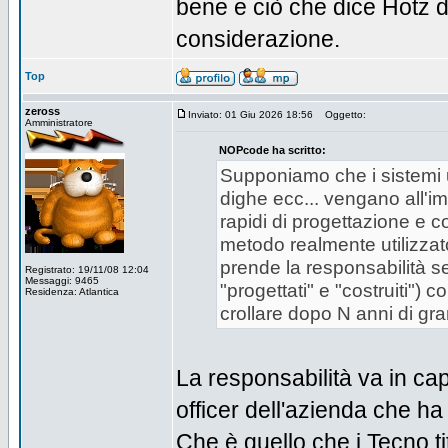
bene e ciò che dice Hotz 
considerazione.
Top
zeross
Inviato: 01 Giu 2026 18:56
Oggetto:
Amministratore
NOPcode ha scritto:
Supponiamo che i sistemi us
dighe ecc... vengano all'i
rapidi di progettazione e c
metodo realmente utilizzato
prende la responsabilità se
Registrato: 19/11/08 12:04
Messaggi: 9465
"progettati" e "costruiti"
Residenza: Atlantica
crollare dopo N anni di gran
La responsabilità va in ca
officer dell'azienda che ha 
Che è quello che i Tecno t