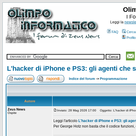
Oli
I F
Leggi la
newslet
FAQ
Cerca
Profilo
L'hacker di iPhone e PS3: gli agenti che
Indice del forum
->
Programmazione
Autore
Zeus News
Inviato: 28 Mag 2026 17:00
Oggetto: L'hacker di iPhon
Ospite
Leggi l'articolo
L'hacker di iPhone e PS3: gli ag
Per George Hotz non basta che il codice funzioni