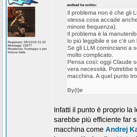
andbad ha scritto:
Il problema non è che gli 
stessa cosa accade anche 
minore frequenza).
Il problema è la manutenibi
lo più leggibile e se c'è un
Registrato: 05/12/10 21:32
Messaggi: 15677
Se gli LLM cominciano a sc
Residenza: Purtroppo o per
fortuna Italia
molto complicato.
Pensa così: oggi Claude sc
vera necessità. Potrebbe t
macchina. A quel punto tr
By(t)e
Infatti il punto è proprio l
sarebbe più efficiente far 
macchina come
Andrej Ka