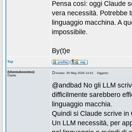
Pensa così: oggi Claude sc
vera necessità. Potrebbe t
linguaggio macchina. A qu
impossibile.
By(t)e
Top
{UtenteAnonimo}
Inviato: 30 Mag 2026 14:41
Oggetto:
Ospite
@andbad No gli LLM scrivon
difficilmente sarebbero eff
linguaggio macchia.
Quindi si Claude scrive in
Un LLM necessità, per app