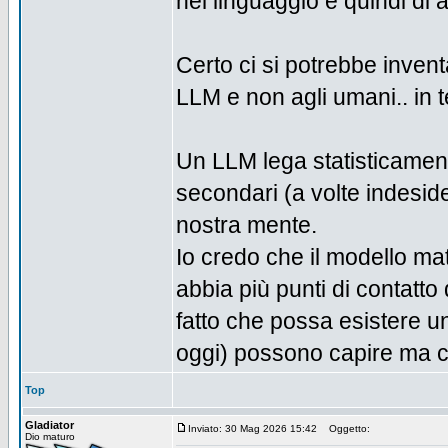
nel linguaggio e quindi di 
Certo ci si potrebbe inven
LLM e non agli umani.. in teo
Un LLM lega statisticament
secondari (a volte indesider
nostra mente.
Io credo che il modello ma
abbia più punti di contatto 
fatto che possa esistere u
oggi) possono capire ma ch
Top
Gladiator
Inviato: 30 Mag 2026 15:42
Oggetto:
Dio maturo