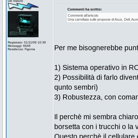
Dio maturo
Commenti ha scritto:
Commenti all'articolo
Una carrellata sulle proposte di Asus, Dell, Ace
Registrato: 01/11/06 10:39
Per me bisognerebbe punt
Messaggi: 6648
Residenza: Figonia
1) Sistema operativo in 
2) Possibilità di farlo diven
qunto sembri)
3) Robustezza, con coman
Il perchè mi sembra chiaro
borsetta con i trucchi o la 
Questo perchè il cellular