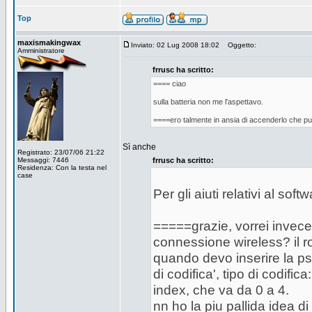
Top
maxismakingwax
Inviato: 02 Lug 2008 18:02
Oggetto:
Amministratore
frrusc ha scritto:
==== ciao
sulla batteria non me l'aspettavo.
====ero talmente in ansia di accenderlo che pur
Sì anche
Registrato: 23/07/06 21:22
Messaggi: 7446
frrusc ha scritto:
Residenza: Con la testa nel
case
Per gli aiuti relativi al softwa
=====grazie, vorrei invece
connessione wireless? il r
quando devo inserire la ps
di codifica', tipo di codifi
index, che va da 0 a 4.
nn ho la piu pallida idea d