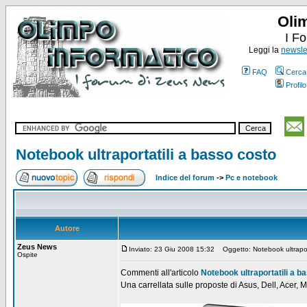
Oli
I F
Leggi la
newslet
FAQ
Cerca
Profilo
Notebook ultraportatili a basso costo
Indice del forum
->
Pc e notebook
Autore
Zeus News
Inviato: 23 Giu 2008 15:32
Oggetto: Notebook ultraport
Ospite
Commenti all'articolo
Notebook ultraportatili a b
Una carrellata sulle proposte di Asus, Dell, Acer, M