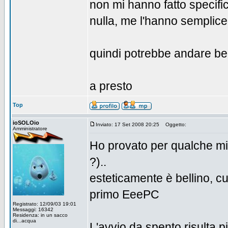
non mi hanno fatto specifi
nulla, me l'hanno semplic
quindi potrebbe andare ben
a presto
Top
ioSOLOio
Inviato: 17 Set 2008 20:25
Oggetto:
Amministratore
Ho provato per qualche m
?)..
esteticamente è bellino, c
primo EeePC
Registrato: 12/09/03 19:01
Messaggi: 16342
Residenza: in un sacco
di...acqua
L'avvio da spento risulta pi