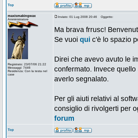
Top
maxismakingwax
Inviato: 01 Lug 2008 20:46
Oggetto:
Amministratore
Ma brava frrusc! Benvenut
Se vuoi
qui
c'è lo spazio p
Direi che avevo avuto le i
Registrato: 23/07/06 21:22
confermato. Invece quello 
Messaggi: 7446
Residenza: Con la testa nel
case
averlo segnalato.
Per gli aiuti relativi al soft
consiglio di rivolgerti per
forum
Top