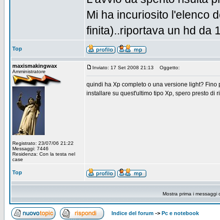
Mi ha incuriosito l'elenco d
finita)..riportava un hd da 
Top
maxismakingwax
Inviato: 17 Set 2008 21:13
Oggetto:
Amministratore
quindi ha Xp completo o una versione light? Fino 
installare su quest'ultimo tipo Xp, spero presto di ri
Registrato: 23/07/06 21:22
Messaggi: 7446
Residenza: Con la testa nel
case
Top
Mostra prima i messaggi 
Indice del forum
->
Pc e notebook