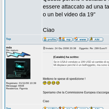
essere attaccato ad una ta
o un bel video da 19''
Ciao
Top
mda
Inviato: 24 Giu 2008 20:38
Oggetto: Re: 299 Euro!!!
Dio maturo
{Cataldo} ha scritto:
Se in USA è venduto a 199 USD al cambio di og
Mi dispiace perché è un bell'oggetto, ma sono stu
Mettono le spese di spedizione !
Registrato: 01/11/06 10:39
Messaggi: 6648
Residenza: Figonia
Speriamo che la Commissione Europea s'accorga e 
Ciao
Top