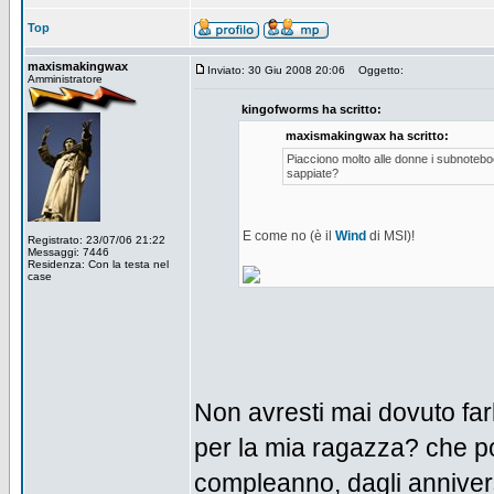
Top
maxismakingwax
Inviato: 30 Giu 2008 20:06
Oggetto:
Amministratore
kingofworms ha scritto:
maxismakingwax ha scritto:
Piacciono molto alle donne i subnotebo
sappiate?
E come no (è il
Wind
di MSI)!
Registrato: 23/07/06 21:22
Messaggi: 7446
Residenza: Con la testa nel
case
Non avresti mai dovuto fa
per la mia ragazza? che po
compleanno, dagli annivers