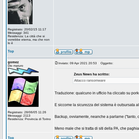
Registrato: 20/02/15 11:17
Messaggi: 341
Residenza: La città che si
vorrebbe eterna, ma che non
lo è
Top
gomez
Inviato: 09 Apr 2021 20:53
Oggetto:
Dio maturo
Zeus News ha scritto:
Attacco ransomware
Traduzione: qualcuno in ufficio ha cliccato su porko
E siccome la sicurezza del sistema è outsursata all
Registrato: 28/06/05 11:26
Messaggi: 2113
Backup, ovviamente, neanche a parlarne ("tanto, 
Residenza: Provincia di Torino
Meno male che si tratta di siti della PA, che paghiam
Top