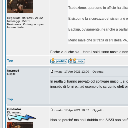
Traduzione: qualcuno in ufficio ha clicc
Registrato: 05/12/10 21:32
E siccome la sicurezza del sistema è ou
Messaggi: 15681
Residenza: Purtroppo o per
fortuna Italia
Backup, ovviamente, neanche a parlarn
Meno male che si tratta di siti della PA,
Ecche vuoi che sia... tanto i soldi sono nostri e non 
Top
{marco}
Inviato: 17 Apr 2021 12:00
Oggetto:
Ospite
In realtà ci hanno provato col software unico ... si 
ingrado di fornire... ad esempio lo scrutinio elettro
Top
Gladiator
Inviato: 17 Apr 2021 19:37
Oggetto:
Dio maturo
Non so perché ma ho il dubbio che SISSI non sarà m