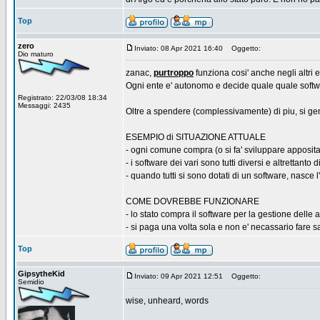
Top
zero
Inviato: 08 Apr 2021 16:40
Oggetto:
Dio maturo
zanac,
purtroppo
funziona cosi' anche negli altri e
Ogni ente e' autonomo e decide quale quale softw
Registrato: 22/03/08 18:34
Messaggi: 2435
Oltre a spendere (complessivamente) di piu, si gen
ESEMPIO di SITUAZIONE ATTUALE
- ogni comune compra (o si fa' sviluppare apposita
- i software dei vari sono tutti diversi e altrettant
- quando tutti si sono dotati di un software, nasce
COME DOVREBBE FUNZIONARE
- lo stato compra il software per la gestione delle
- si paga una volta sola e non e' necassario fare sa
Top
GipsytheKid
Inviato: 09 Apr 2021 12:51
Oggetto:
Semidio
wise, unheard, words