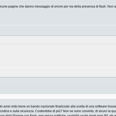
 alcune pagine che danno messaggio di errore per via della presenza di flash. Non a
 Io avrei visto bene un bando nazionale finalizzato alla scelta di una software house
codice e sulla sicurezza. Costerebbe di più? Non ne sono convinto, di sicuro la qual
ra dirlo! Pagine con flash, app senza notifiche, usabilità uscita dagli anni '80, etc e