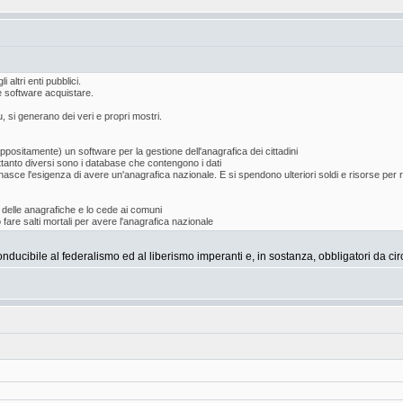
 altri enti pubblici.
 software acquistare.
 si generano dei veri e propri mostri.
positamente) un software per la gestione dell'anagrafica dei cittadini
rettanto diversi sono i database che contengono i dati
, nasce l'esigenza di avere un'anagrafica nazionale. E si spendono ulteriori soldi e risorse pe
e delle anagrafiche e lo cede ai comuni
fare salti mortali per avere l'anagrafica nazionale
nducibile al federalismo ed al liberismo imperanti e, in sostanza, obbligatori da ci