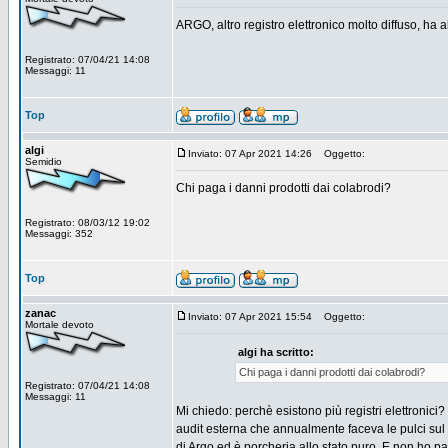
ARGO, altro registro elettronico molto diffuso, ha
Registrato: 07/04/21 14:08
Messaggi: 11
Top
algi
Inviato: 07 Apr 2021 14:26
Oggetto:
Semidio
Chi paga i danni prodotti dai colabrodi?
Registrato: 08/03/12 19:02
Messaggi: 352
Top
zanac
Inviato: 07 Apr 2021 15:54
Oggetto:
Mortale devoto
algi ha scritto:
Chi paga i danni prodotti dai colabrodi?
Registrato: 07/04/21 14:08
Messaggi: 11
Mi chiedo: perchè esistono più registri elettronici?
audit esterna che annualmente faceva le pulci sul 
di Argo ed è porcheria allo stato puro. E non ho pau