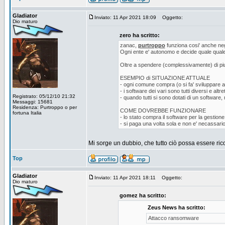
Gladiator
Inviato: 11 Apr 2021 18:09
Oggetto:
Dio maturo
zero ha scritto:
zanac,
purtroppo
funziona cosi' anche negli
Ogni ente e' autonomo e decide quale quale
Oltre a spendere (complessivamente) di piu,
ESEMPIO di SITUAZIONE ATTUALE
- ogni comune compra (o si fa' sviluppare ap
- i software dei vari sono tutti diversi e alt
Registrato: 05/12/10 21:32
- quando tutti si sono dotati di un software
Messaggi: 15681
Residenza: Purtroppo o per
COME DOVREBBE FUNZIONARE
fortuna Italia
- lo stato compra il software per la gestion
- si paga una volta sola e non e' necassario 
Mi sorge un dubbio, che tutto ciò possa essere rico
Top
Gladiator
Inviato: 11 Apr 2021 18:11
Oggetto:
Dio maturo
gomez ha scritto:
Zeus News ha scritto:
Attacco ransomware