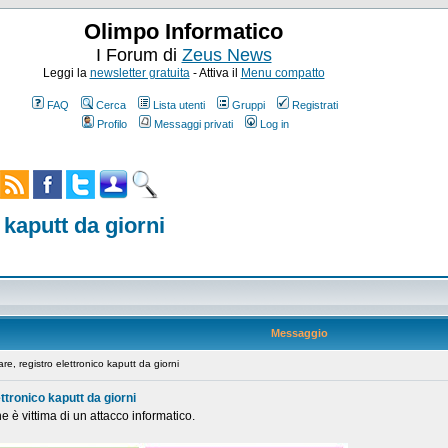
Olimpo Informatico
I Forum di
Zeus News
Leggi la
newsletter gratuita
- Attiva il
Menu compatto
FAQ
Cerca
Lista utenti
Gruppi
Registrati
Profilo
Messaggi privati
Log in
kaputt da giorni
Messaggio
 registro elettronico kaputt da giorni
tronico kaputt da giorni
e è vittima di un attacco informatico.