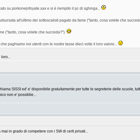
ato su porkonejnfoyate.xax e si è riempito il pc di sghinga...
tsursata all'ultimo dei sottoscalisti pagato da fame ("tanto, cosa volete che succeda?
e ("tanto, cosa volete che succeda?").
 che paghiamo noi utenti con le nostre tasse dieci volte il loro valore...
loro...
chiama SISSI ed' e' disponibile gratuitamente per tutte le segreterie delle scuole, tut
nico non e' possiblie...
ai in grado di competere con i SW di certi privati...